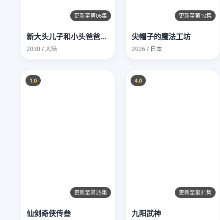
更新至第06集
更新至第10集
新大头儿子和小头爸爸—— 运动中国行
尖帽子的魔法工坊
2030 / 大陆
2026 / 日本
1.0
4.0
更新至第25集
更新至第31集
仙剑奇侠传叁
九阳武神