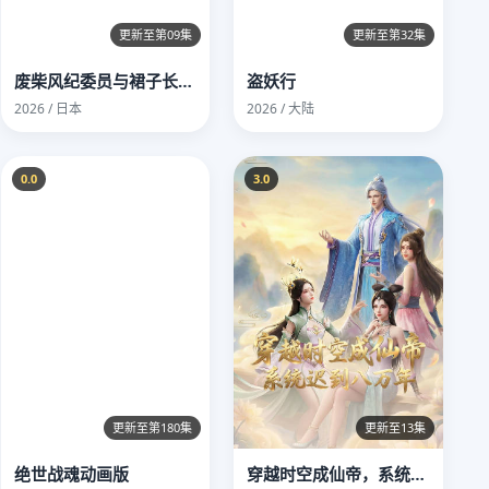
更新至第09集
更新至第32集
废柴风纪委员与裙子长度不合规的JK的故事
盗妖行
2026 / 日本
2026 / 大陆
0.0
3.0
更新至第180集
更新至13集
绝世战魂动画版
穿越时空成仙帝，系统迟到八万年