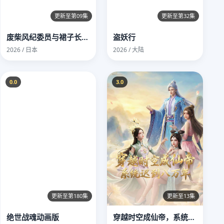
更新至第09集
更新至第32集
废柴风纪委员与裙子长度不合规的JK的故事
盗妖行
2026 / 日本
2026 / 大陆
0.0
3.0
更新至第180集
更新至13集
绝世战魂动画版
穿越时空成仙帝，系统迟到八万年