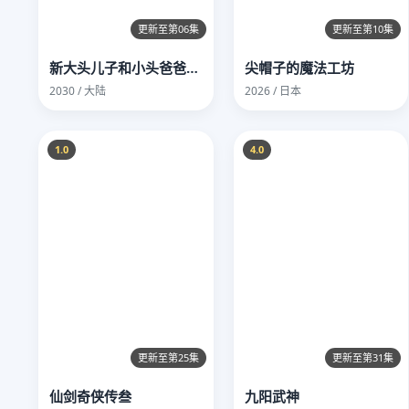
更新至第06集
更新至第10集
新大头儿子和小头爸爸—— 运动中国行
尖帽子的魔法工坊
2030 / 大陆
2026 / 日本
1.0
4.0
更新至第25集
更新至第31集
仙剑奇侠传叁
九阳武神